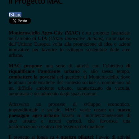
Il Progetto MAC
f
Share
Monterusciello Agro-City (MAC)
è un progetto finanziato
nell’ambito di
UIA
(
Urban Innovative Actions
), un’iniziativa
dell’Unione Europea volta alla promozione di idee e azioni
innovative per favorire lo sviluppo sostenibile delle aree
urbane.
MAC propone
una serie di attività con l’obiettivo
di
riqualificare l’ambiente urbano
e, allo stesso tempo,
combattere la
povertà
nel quartiere di Monterusciello, dove
le attuali problematiche del contesto sociale si combinano ad
un difficile ambiente urbano, caratterizzato da vacuità,
anonimato e decadimento degli spazi comuni.
Attraverso un processo di sviluppo economico,
imprenditoriale e sociale, MAC vuole creare un
nuovo
paesaggio agro-urbano
basato su un’interconnessione di
aree urbane e terreni agricoli, che favorisca una
trasformazione creativa dell’essenza del quartiere.
Il progetto si fonda su
4 quattro pilastri
: l’avvio di attività