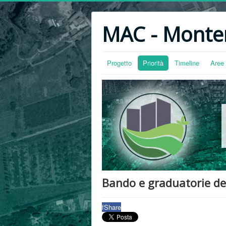
MAC - Monter
Progetto
Priorità
Timeline
Aree 
Bando e graduatorie del
f
Share