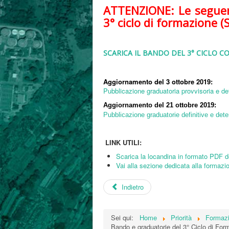
ATTENZIONE: Le seguent
3° ciclo di formazione (
SCARICA IL BANDO DEL 3° CICLO CO
Aggiornamento del 3 ottobre 2019:
Pubblicazione graduatoria provvisoria e det
Aggiornamento del 21 ottobre 2019:
Pubblicazione graduatorie definitive e dete
LINK UTILI:
Scarica la locandina in formato PDF d
Vai alla sezione dedicata alla formaz
Indietro
Sei qui:
Home
Priorità
Formazi
Bando e graduatorie del 3° Ciclo di For