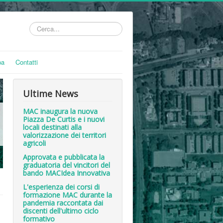
Cerca...
pa
Contatti
Ultime News
MAC inaugura la nuova
Piazza De Curtis e i nuovi
locali destinati alla
valorizzazione dei territori
agricoli
Approvata e pubblicata la
graduatoria del vincitori del
bando MACIdea Innovativa
L'esperienza dei corsi di
formazione MAC durante la
pandemia raccontata dai
discenti dell'ultimo ciclo
formativo