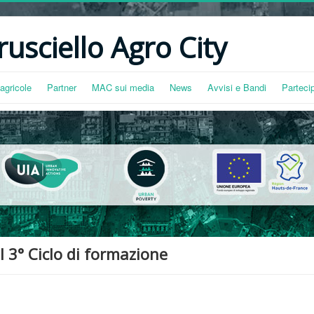
usciello Agro City
agricole
Partner
MAC sui media
News
Avvisi e Bandi
Parteci
 3° Ciclo di formazione