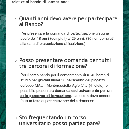
relative al bando di formazione:
Partecipa
Quanti anni devo avere per partecipare
Contatti
al Bando?
Per presentare la domanda di partecipazione bisogna
avere dai 18 anni (compiuti) ai 29 anni, (30 non compiuti
alla data di presentazione di iscrizione).
Posso presentare domanda per tutti i
tre percorsi di formazione?
Per il terzo bando per il conferimento di n. 40 borse di
studio per giovani under 30 nell'ambito del progetto
europeo MAC - Monterusciello Agro-City (4° ciclo), è
possibile presentare domanda
esclusivamente per un
solo percorso di formazione
. La scelta deve essere
fatta in fase di presentazione della domanda.
Sto frequentando un corso
universitario posso partecipare?