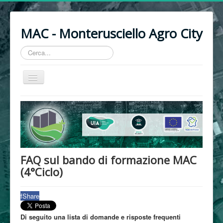
MAC - Monterusciello Agro City
Cerca...
Cambia
navigazione
Progetto
Priorità
Timeline
Aree agricole
FAQ sul bando di formazione MAC
(4°Ciclo)
Partner
MAC sui media
f
Share
News
Di seguito una lista di domande e risposte frequenti
Avvisi e Bandi