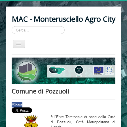
MAC - Monterusciello Agro City
Cerca...
Cambia
navigazione
Progetto
Priorità
Timeline
Aree agricole
Comune di Pozzuoli
Partner
f
Share
MAC sui media
News
è l’Ente Territoriale di base della Città
di Pozzuoli, Città Metropolitana di
Avvisi e Bandi
Napoli.