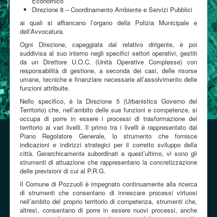
Economico
Direzione 8 – Coordinamento Ambiente e Servizi Pubblici
ai quali si affiancano l’organo della Polizia Municipale e
dell’Avvocatura.
Ogni Direzione, capeggiata dal relativo dirigente, è poi
suddivisa al suo interno negli specifici settori operativi, gestiti
da un Direttore U.O.C. (Unità Operative Complesse) con
responsabilità di gestione, a seconda dei casi, delle risorse
umane, tecniche e finanziare necessarie all’assolvimento delle
funzioni attribuite.
Nello specifico, è la Direzione 5 (Urbanistica Governo del
Territorio) che, nell’ambito delle sue funzioni e competenze, si
occupa di porre in essere i processi di trasformazione del
territorio ai vari livelli. Il primo tra i livelli è rappresentato dal
Piano Regolatore Generale, lo strumento che fornisce
indicazioni e indirizzi strategici per il corretto sviluppo della
città. Gerarchicamente subordinati a quest’ultimo, vi sono gli
strumenti di attuazione che rappresentano la concretizzazione
delle previsioni di cui al P.R.G.
Il Comune di Pozzuoli è impegnato continuamente alla ricerca
di strumenti che consentano di innescare processi virtuosi
nell’ambito del proprio territorio di competenza, strumenti che,
altresì, consentano di porre in essere nuovi processi, anche