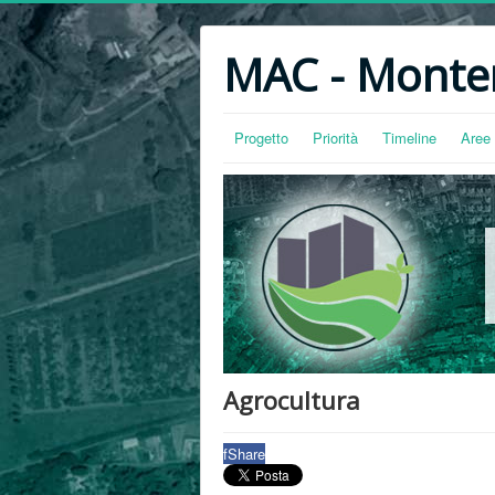
MAC - Monter
Progetto
Priorità
Timeline
Aree 
Agrocultura
f
Share