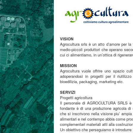
VISION
Agrocultura srls è un atto d’amore per la 
medio-piccoli produttori che operano second
cui ci alimentiamo, in un’ottica di rigenerare
MISSION
Agrocultura vuole offrire uno spazio cul
adoperandosi in progetti per il riutilizzo
bioedilizia, packaging, marketing etc.
SERVIZI
Progetti agricoltura
Il personale di AGROCULTURA SRLS è spec
fondante è di una produzione agricola di qu
che si inscrivono nella visione piu’ ampia
alimentari e nel contempo abbia come pro
complementari materiali atti alla costruzione
Un obiettivo che perseguiamo è introdurre r