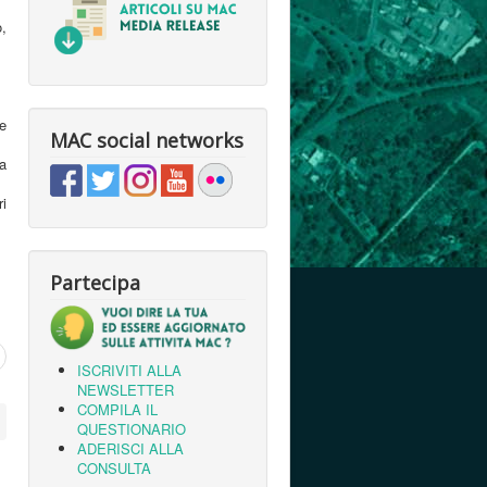
o,
re
MAC social networks
a
ri
Partecipa
ISCRIVITI ALLA
NEWSLETTER
COMPILA IL
QUESTIONARIO
ADERISCI ALLA
CONSULTA