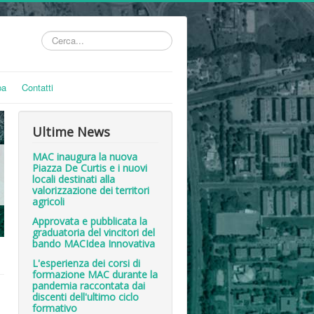
Cerca...
pa
Contatti
Ultime News
MAC inaugura la nuova
Piazza De Curtis e i nuovi
locali destinati alla
valorizzazione dei territori
agricoli
Approvata e pubblicata la
graduatoria del vincitori del
bando MACIdea Innovativa
L'esperienza dei corsi di
formazione MAC durante la
pandemia raccontata dai
discenti dell'ultimo ciclo
formativo