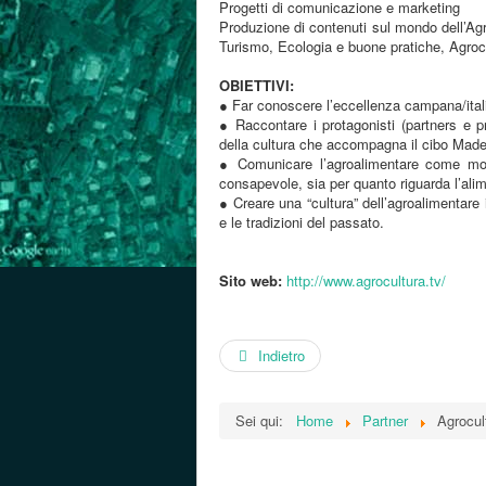
Progetti di comunicazione e marketing
Produzione di contenuti sul mondo dell’Agro
Turismo, Ecologia e buone pratiche, Agroc
OBIETTIVI:
● Far conoscere l’eccellenza campana/italiana
● Raccontare i protagonisti (partners e pr
della cultura che accompagna il cibo Made 
● Comunicare l’agroalimentare come mondo
consapevole, sia per quanto riguarda l’alim
● Creare una “cultura” dell’agroalimentare 
e le tradizioni del passato.
Sito web:
http://www.agrocultura.tv/
Indietro
Sei qui:
Home
Partner
Agrocul