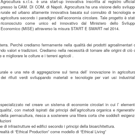
Agrocultura s.r.l.s. è una start-up innovativa inscritta al registro ufficia
presso la CAM. DI COM. di Napoli. Agrocultura ha una visione dello svilupp
rurale ed urbano altamente innovativa basata sul connubio di tecnologia e
agricoltura secondo i paradigmi dell’economia circolare. Tale progetto è sta
riconosciuto come unico ed innovativo dal Ministero dello Svilupp
Economico (MISE) attraverso la misura START E SMART nel 2014.
terra. Perché crediamo fermamente nella qualità dei prodotti agroalimentari 
o valori e tradizioni. Crediamo nella necessità di tornare alle origini di ciò 
 e migliorare le colture e i terreni agricoli .
turale e una rete di aggregazione sul tema dell’ innovazione in agricoltura
 dei rifiuti verdi sviluppando materiali e tecnologie per vari usi industrial
ializzato nel creare un sistema di economie circolari in cui l’ element
alita’, con metodi ispirati dai principi dell’agricoltura organica e rigenerati
 della permacultura, riesca a sostenere una filiera corta che soddisfi esigen
duzioni
 di infrastrutture ed edifici secondo i principi della bioarchitettura.
ealtà di “Ethical Production” come modello di “Ethical Living”