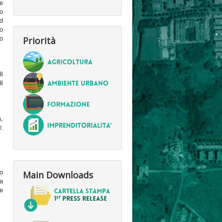
le
o
d
to
o
Priorità
di
di
,
i:
o
Main Downloads
va
ze