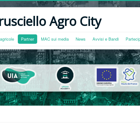
usciello Agro City
agricole
Partner
MAC sui media
News
Avvisi e Bandi
Parteci